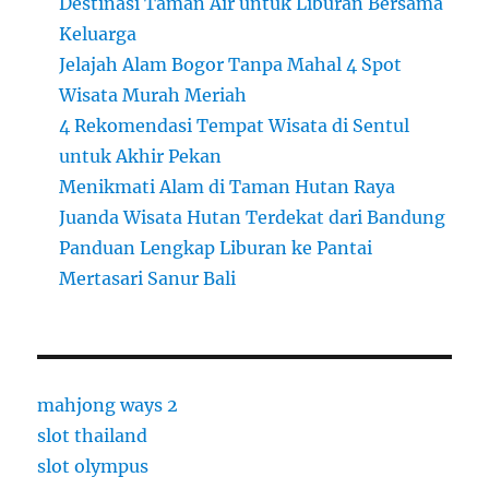
Destinasi Taman Air untuk Liburan Bersama
Keluarga
Jelajah Alam Bogor Tanpa Mahal 4 Spot
Wisata Murah Meriah
4 Rekomendasi Tempat Wisata di Sentul
untuk Akhir Pekan
Menikmati Alam di Taman Hutan Raya
Juanda Wisata Hutan Terdekat dari Bandung
Panduan Lengkap Liburan ke Pantai
Mertasari Sanur Bali
mahjong ways 2
slot thailand
slot olympus