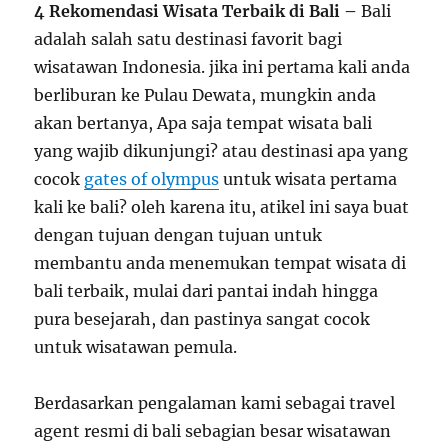
4 Rekomendasi Wisata Terbaik di Bali –
Bali
adalah salah satu destinasi favorit bagi
wisatawan Indonesia. jika ini pertama kali anda
berliburan ke Pulau Dewata, mungkin anda
akan bertanya, Apa saja tempat wisata bali
yang wajib dikunjungi? atau destinasi apa yang
cocok
gates of olympus
untuk wisata pertama
kali ke bali? oleh karena itu, atikel ini saya buat
dengan tujuan dengan tujuan untuk
membantu anda menemukan tempat wisata di
bali terbaik, mulai dari pantai indah hingga
pura besejarah, dan pastinya sangat cocok
untuk wisatawan pemula.
Berdasarkan pengalaman kami sebagai travel
agent resmi di bali sebagian besar wisatawan