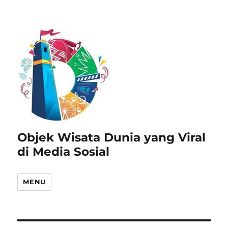
Objek Wisata Dunia yang Viral
di Media Sosial
MENU