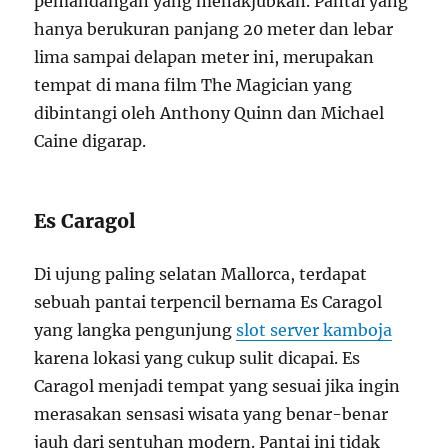
pemandangan yang menakjubkan. Pantai yang
hanya berukuran panjang 20 meter dan lebar
lima sampai delapan meter ini, merupakan
tempat di mana film The Magician yang
dibintangi oleh Anthony Quinn dan Michael
Caine digarap.
Es Caragol
Di ujung paling selatan Mallorca, terdapat
sebuah pantai terpencil bernama Es Caragol
yang langka pengunjung
slot server kamboja
karena lokasi yang cukup sulit dicapai. Es
Caragol menjadi tempat yang sesuai jika ingin
merasakan sensasi wisata yang benar-benar
jauh dari sentuhan modern. Pantai ini tidak