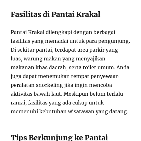
Fasilitas di Pantai Krakal
Pantai Krakal dilengkapi dengan berbagai
fasilitas yang memadai untuk para pengunjung.
Di sekitar pantai, terdapat area parkir yang
luas, warung makan yang menyajikan
makanan khas daerah, serta toilet umum. Anda
juga dapat menemukan tempat penyewaan
peralatan snorkeling jika ingin mencoba
aktivitas bawah laut. Meskipun belum terlalu
ramai, fasilitas yang ada cukup untuk
memenuhi kebutuhan wisatawan yang datang.
Tips Berkunjung ke Pantai