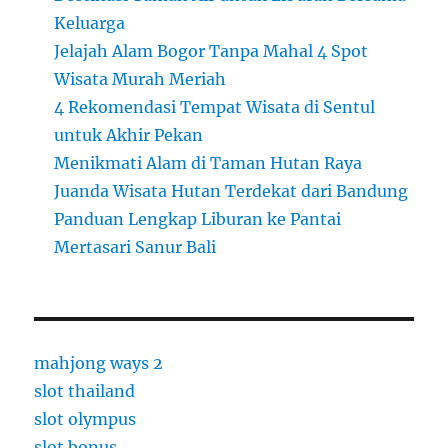
Keluarga
Jelajah Alam Bogor Tanpa Mahal 4 Spot
Wisata Murah Meriah
4 Rekomendasi Tempat Wisata di Sentul
untuk Akhir Pekan
Menikmati Alam di Taman Hutan Raya
Juanda Wisata Hutan Terdekat dari Bandung
Panduan Lengkap Liburan ke Pantai
Mertasari Sanur Bali
mahjong ways 2
slot thailand
slot olympus
slot bonus