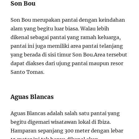
Son Bou
Son Bou merupakan pantai dengan keindahan
alam yang begitu luar biasa. Walau lebih
dikenal sebagai pantai yang ramah keluarga,
pantai ini juga memiliki area pantai telanjang
yang berada di sisi timur Son Bou.Area tersebut
dapat diakses dari ujung pantai maupun resor
Santo Tomas.
Aguas Blancas
Aguas Blancas adalah salah satu pantai yang
begitu digemari wisatawan lokal di Ibiza.
Hamparan sepanjang 300 meter dengan lebar