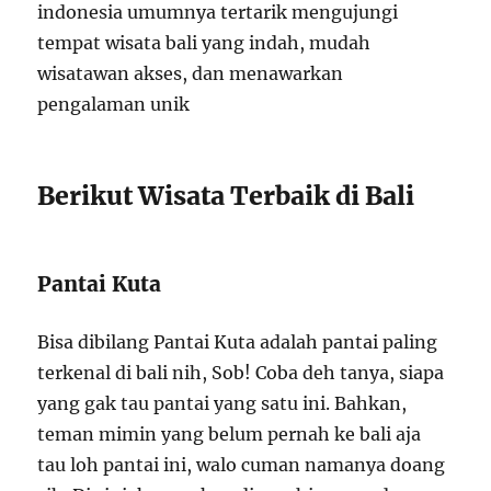
indonesia umumnya tertarik mengujungi
tempat wisata bali yang indah, mudah
wisatawan akses, dan menawarkan
pengalaman unik
Berikut Wisata Terbaik di Bali
Pantai Kuta
Bisa dibilang Pantai Kuta adalah pantai paling
terkenal di bali nih, Sob! Coba deh tanya, siapa
yang gak tau pantai yang satu ini. Bahkan,
teman mimin yang belum pernah ke bali aja
tau loh pantai ini, walo cuman namanya doang