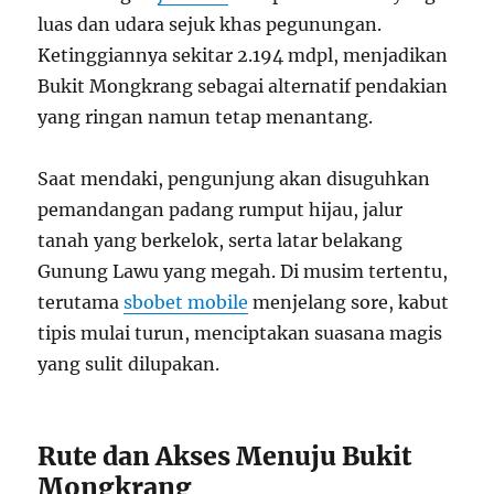
luas dan udara sejuk khas pegunungan.
Ketinggiannya sekitar 2.194 mdpl, menjadikan
Bukit Mongkrang sebagai alternatif pendakian
yang ringan namun tetap menantang.
Saat mendaki, pengunjung akan disuguhkan
pemandangan padang rumput hijau, jalur
tanah yang berkelok, serta latar belakang
Gunung Lawu yang megah. Di musim tertentu,
terutama
sbobet mobile
menjelang sore, kabut
tipis mulai turun, menciptakan suasana magis
yang sulit dilupakan.
Rute dan Akses Menuju Bukit
Mongkrang