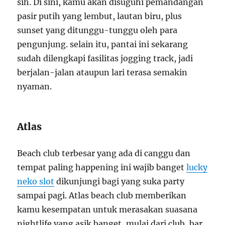
sih. Di sini, kamu akan disuguhi pemandangan
pasir putih yang lembut, lautan biru, plus
sunset yang ditunggu-tunggu oleh para
pengunjung. selain itu, pantai ini sekarang
sudah dilengkapi fasilitas jogging track, jadi
berjalan-jalan ataupun lari terasa semakin
nyaman.
Atlas
Beach club terbesar yang ada di canggu dan
tempat paling happening ini wajib banget
lucky
neko slot
dikunjungi bagi yang suka party
sampai pagi. Atlas beach club memberikan
kamu kesempatan untuk merasakan suasana
nightlife yang asik banget, mulai dari club, bar,