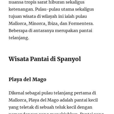
nuansa tropis sarat hiburan sekaligus
ketenangan. Pulau-pulau utama sekaligus
tujuan wisata di wilayah ini ialah pulau
Mallorca, Minorca, Ibiza, dan Formentera.
Beberapa di antaranya merupakan pantai
telanjang.
Wisata Pantai di Spanyol
Playa del Mago
Dikenal sebagai pulau telanjang pertama di
Mallorca, Playa del Mago adalah pantai kecil
yang teletak di sebuah teluk kecil dengan