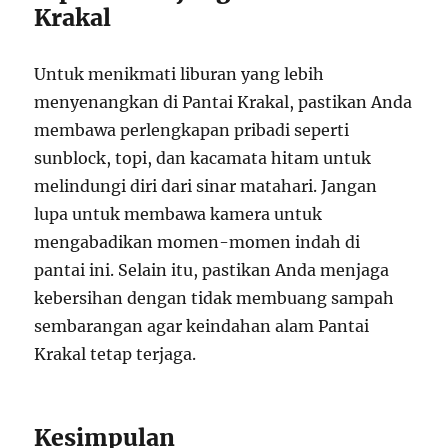
Krakal
Untuk menikmati liburan yang lebih
menyenangkan di Pantai Krakal, pastikan Anda
membawa perlengkapan pribadi seperti
sunblock, topi, dan kacamata hitam untuk
melindungi diri dari sinar matahari. Jangan
lupa untuk membawa kamera untuk
mengabadikan momen-momen indah di
pantai ini. Selain itu, pastikan Anda menjaga
kebersihan dengan tidak membuang sampah
sembarangan agar keindahan alam Pantai
Krakal tetap terjaga.
Kesimpulan