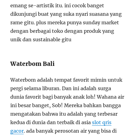
emang se-artistik itu. ini cocok banget
dikunjungi buat yang suka nyari suasana yang
rame gitu. plus mereka punya sunday market
dengan berbagai toko dengan produk yang
unik dan sustainable gitu
Waterbom Bali
Waterbom adalah tempat favorit mimin untuk
pergi selama liburan. Dan ini adalah surga
dunia favorit bagi banyak anak loh! Wahana air
ini besar banget, Sob! Mereka bahkan bangga
mengatakan bahwa itu adalah yang terbesar
kedua di dunia dan terbaik di asia
slot qris
gacor
. ada banyak perosotan air yang bisa di