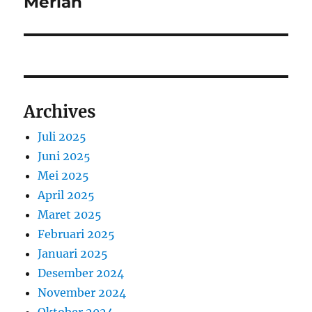
Meriah
i
v
i
g
o
a
u
s
s
Archives
p
i
o
Juli 2025
s
p
Juni 2025
t
Mei 2025
o
:
April 2025
s
Maret 2025
Februari 2025
Januari 2025
Desember 2024
November 2024