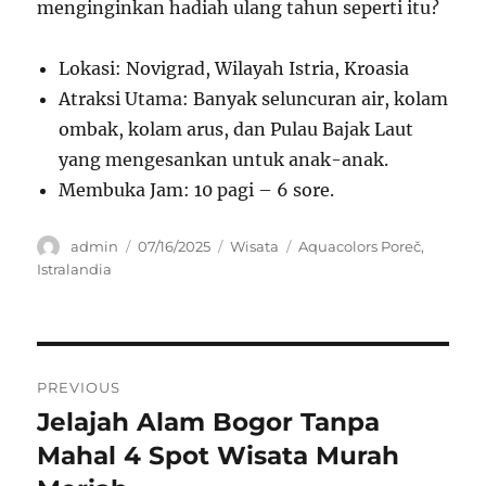
menginginkan hadiah ulang tahun seperti itu?
Lokasi: Novigrad, Wilayah Istria, Kroasia
Atraksi Utama: Banyak seluncuran air, kolam
ombak, kolam arus, dan Pulau Bajak Laut
yang mengesankan untuk anak-anak.
Membuka Jam: 10 pagi – 6 sore.
A
P
C
T
admin
07/16/2025
Wisata
Aquacolors Poreč
,
u
o
a
a
Istralandia
t
s
t
g
h
t
e
s
o
e
g
r
d
o
N
o
r
PREVIOUS
n
i
a
Jelajah Alam Bogor Tanpa
P
e
r
Mahal 4 Spot Wisata Murah
s
v
e