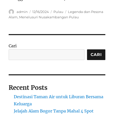
A
P
C
T
admin
12/16/2024
Pulau
Legenda dan Pesona
u
o
a
a
Alam
,
Menelusuri Nusakambangan Pulau
t
s
t
g
h
t
e
s
o
e
g
r
d
o
o
r
Cari
n
i
e
CARI
s
Recent Posts
Destinasi Taman Air untuk Liburan Bersama
Keluarga
Jelajah Alam Bogor Tanpa Mahal 4 Spot