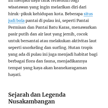
ini menjadi daya tarik tersendiri bagi
wisatawan yang ingin melarikan diri dari
hiruk-pikuk kehidupan kota. Beberapa
situs
judi bola
pantai di pulau ini, seperti Pantai
Permisan dan Pantai Batu Karas, menawarkan
pasir putih dan air laut yang jernih, cocok
untuk bersantai atau melakukan aktivitas laut
seperti snorkeling dan surfing. Hutan tropis
yang ada di pulau ini juga menjadi habitat bagi
berbagai flora dan fauna, menjadikannya
tempat yang kaya akan keanekaragaman
hayati.
Sejarah dan Legenda
Nusakambangan