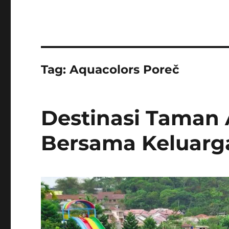
Tag:
Aquacolors Poreč
Destinasi Taman 
Bersama Keluarg