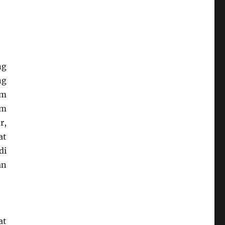
ng
ng
am
am
r,
at
di
an
at