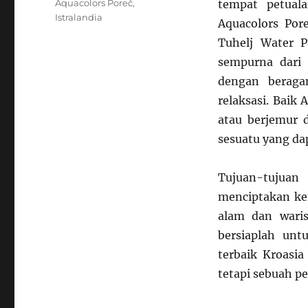
Tags
Aquacolors Poreč
,
tempat petual
Istralandia
Aquacolors Po
Tuhelj Water P
sempurna dari 
dengan beraga
relaksasi. Baik
atau berjemur d
sesuatu yang da
Tujuan-tujuan
menciptakan ke
alam dan wari
bersiaplah un
terbaik Kroasi
tetapi sebuah p