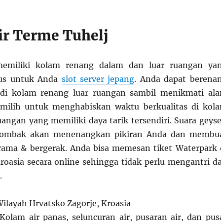
r Terme Tuhelj
memiliki kolam renang dalam dan luar ruangan ya
sus untuk Anda
slot server jepang
. Anda dapat berena
di kolam renang luar ruangan sambil menikmati al
emilih untuk menghabiskan waktu berkualitas di kol
angan yang memiliki daya tarik tersendiri. Suara geyse
an ombak akan menenangkan pikiran Anda dan membu
rama & bergerak. Anda bisa memesan tiket Waterpark 
roasia secara online sehingga tidak perlu mengantri d
.
Wilayah Hrvatsko Zagorje, Kroasia
Kolam air panas, seluncuran air, pusaran air, dan pus