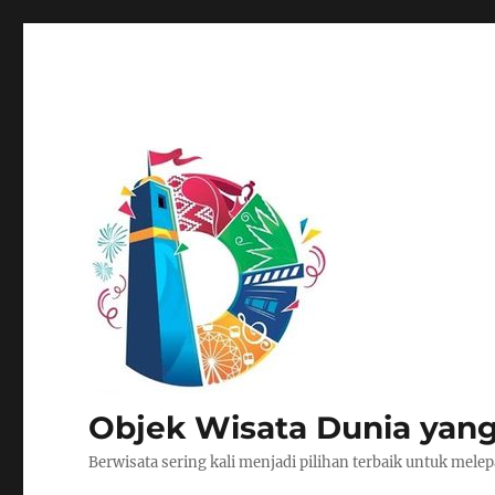
Objek Wisata Dunia yang 
Berwisata sering kali menjadi pilihan terbaik untuk melepa