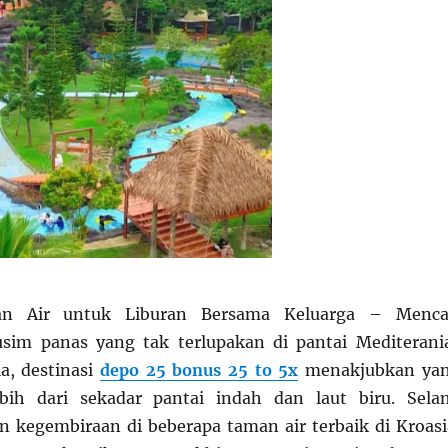
an Air untuk Liburan Bersama Keluarga – Menca
sim panas yang tak terlupakan di pantai Mediterani
a, destinasi
depo 25 bonus 25 to 5x
menakjubkan ya
ih dari sekadar pantai indah dan laut biru. Sela
 kegembiraan di beberapa taman air terbaik di Kroasi