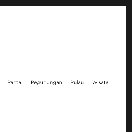
Pantai
Pegunungan
Pulau
Wisata