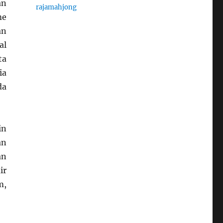
an
rajamahjong
me
an
al
ta
ia
da
in
an
an
ir
m,