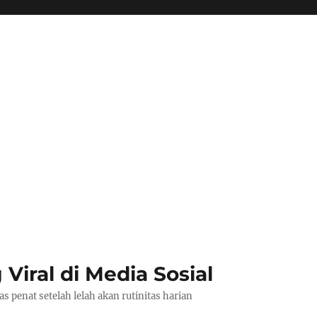
Viral di Media Sosial
s penat setelah lelah akan rutinitas harian