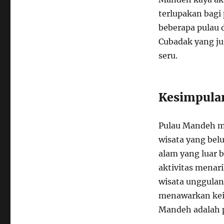
terlupakan bagi
beberapa pulau d
Cubadak yang ju
seru.
Kesimpula
Pulau Mandeh me
wisata yang bel
alam yang luar
aktivitas menari
wisata unggulan 
menawarkan kei
Mandeh adalah p