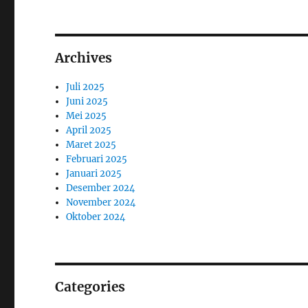
Archives
Juli 2025
Juni 2025
Mei 2025
April 2025
Maret 2025
Februari 2025
Januari 2025
Desember 2024
November 2024
Oktober 2024
Categories