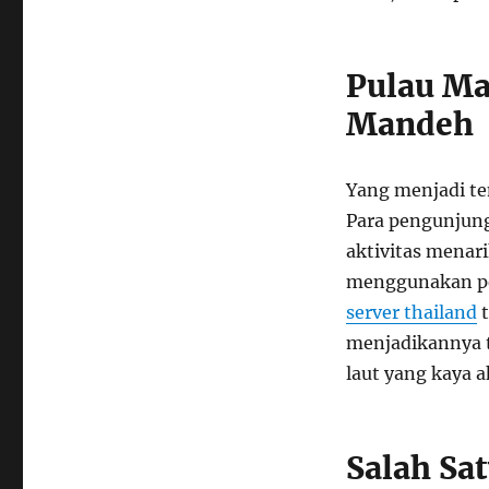
Pulau Ma
Mandeh
Yang menjadi te
Para pengunjung
aktivitas menari
menggunakan per
server thailand
t
menjadikannya 
laut yang kaya 
Salah Sa