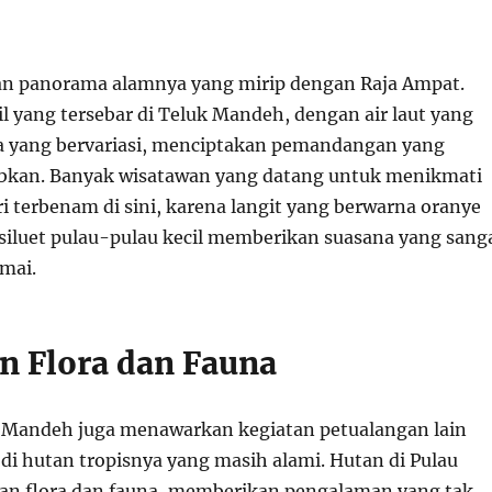
an panorama alamnya yang mirip dengan Raja Ampat.
l yang tersebar di Teluk Mandeh, dengan air laut yang
a yang bervariasi, menciptakan pemandangan yang
bkan. Banyak wisatawan yang datang untuk menikmati
terbenam di sini, karena langit yang berwarna oranye
siluet pulau-pulau kecil memberikan suasana yang sang
mai.
n Flora dan Fauna
au Mandeh juga menawarkan kegiatan petualangan lain
 di hutan tropisnya yang masih alami. Hutan di Pulau
an flora dan fauna, memberikan pengalaman yang tak