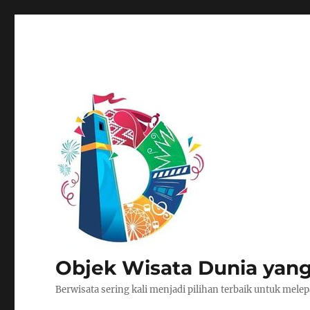
Objek Wisata Dunia yang 
Berwisata sering kali menjadi pilihan terbaik untuk melepa