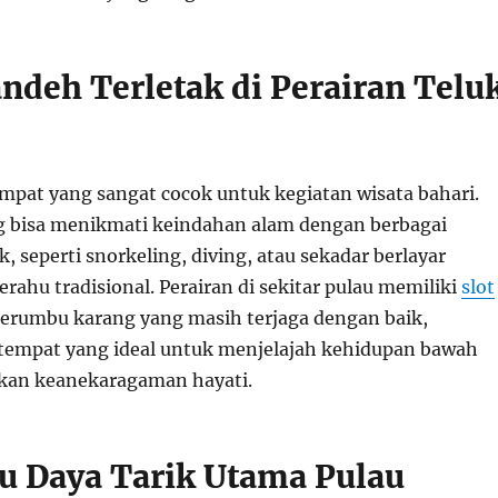
ndeh Terletak di Perairan Telu
mpat yang sangat cocok untuk kegiatan wisata bahari.
 bisa menikmati keindahan alam dengan berbagai
k, seperti snorkeling, diving, atau sekadar berlayar
ahu tradisional. Perairan di sekitar pulau memiliki
slot
erumbu karang yang masih terjaga dengan baik,
tempat yang ideal untuk menjelajah kehidupan bawah
akan keanekaragaman hayati.
tu Daya Tarik Utama Pulau