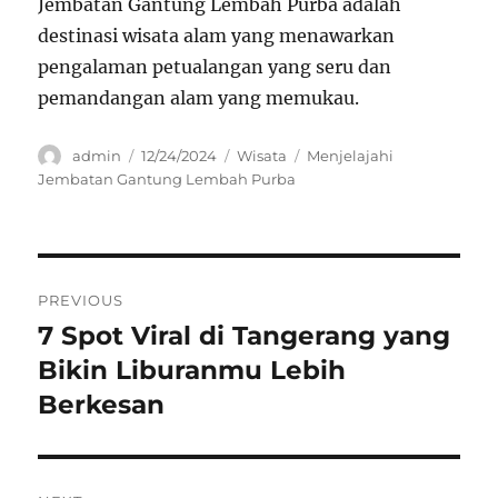
Jembatan Gantung Lembah Purba adalah
destinasi wisata alam yang menawarkan
pengalaman petualangan yang seru dan
pemandangan alam yang memukau.
A
P
C
T
admin
12/24/2024
Wisata
Menjelajahi
u
o
a
a
Jembatan Gantung Lembah Purba
t
s
t
g
h
t
e
s
o
e
g
r
d
o
N
o
r
PREVIOUS
n
i
a
7 Spot Viral di Tangerang yang
P
e
r
Bikin Liburanmu Lebih
s
v
e
Berkesan
i
v
i
g
o