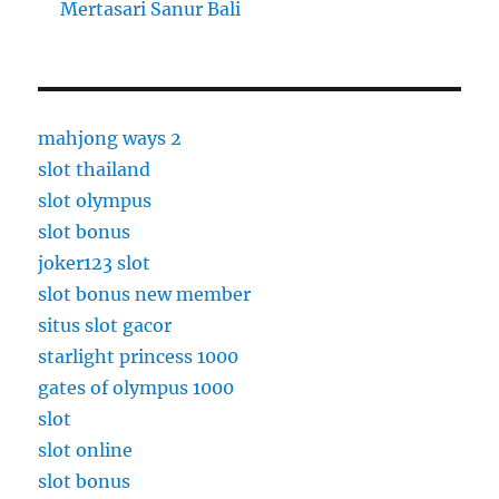
Mertasari Sanur Bali
mahjong ways 2
slot thailand
slot olympus
slot bonus
joker123 slot
slot bonus new member
situs slot gacor
starlight princess 1000
gates of olympus 1000
slot
slot online
slot bonus