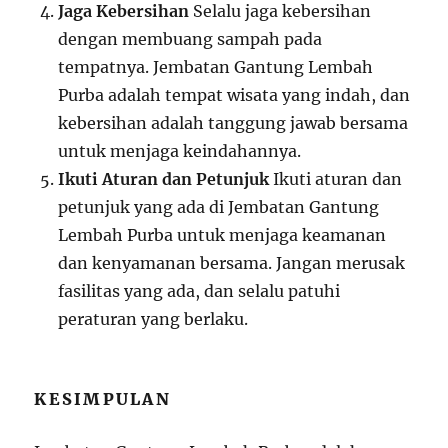
Jaga Kebersihan
Selalu jaga kebersihan
dengan membuang sampah pada
tempatnya. Jembatan Gantung Lembah
Purba adalah tempat wisata yang indah, dan
kebersihan adalah tanggung jawab bersama
untuk menjaga keindahannya.
Ikuti Aturan dan Petunjuk
Ikuti aturan dan
petunjuk yang ada di Jembatan Gantung
Lembah Purba untuk menjaga keamanan
dan kenyamanan bersama. Jangan merusak
fasilitas yang ada, dan selalu patuhi
peraturan yang berlaku.
KESIMPULAN