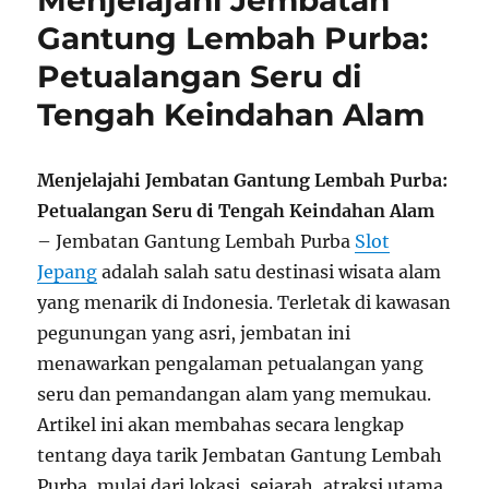
Gantung Lembah Purba:
Petualangan Seru di
Tengah Keindahan Alam
Menjelajahi Jembatan Gantung Lembah Purba:
Petualangan Seru di Tengah Keindahan Alam
– Jembatan Gantung Lembah Purba
Slot
Jepang
adalah salah satu destinasi wisata alam
yang menarik di Indonesia. Terletak di kawasan
pegunungan yang asri, jembatan ini
menawarkan pengalaman petualangan yang
seru dan pemandangan alam yang memukau.
Artikel ini akan membahas secara lengkap
tentang daya tarik Jembatan Gantung Lembah
Purba, mulai dari lokasi, sejarah, atraksi utama,