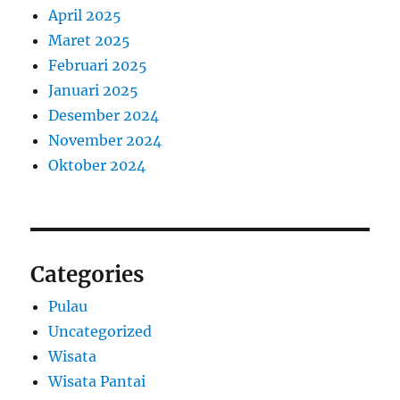
April 2025
Maret 2025
Februari 2025
Januari 2025
Desember 2024
November 2024
Oktober 2024
Categories
Pulau
Uncategorized
Wisata
Wisata Pantai