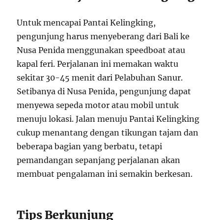
Untuk mencapai Pantai Kelingking,
pengunjung harus menyeberang dari Bali ke
Nusa Penida menggunakan speedboat atau
kapal feri. Perjalanan ini memakan waktu
sekitar 30-45 menit dari Pelabuhan Sanur.
Setibanya di Nusa Penida, pengunjung dapat
menyewa sepeda motor atau mobil untuk
menuju lokasi. Jalan menuju Pantai Kelingking
cukup menantang dengan tikungan tajam dan
beberapa bagian yang berbatu, tetapi
pemandangan sepanjang perjalanan akan
membuat pengalaman ini semakin berkesan.
Tips Berkunjung