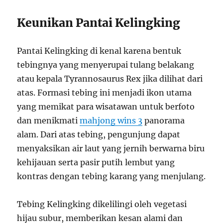
Keunikan Pantai Kelingking
Pantai Kelingking di kenal karena bentuk
tebingnya yang menyerupai tulang belakang
atau kepala Tyrannosaurus Rex jika dilihat dari
atas. Formasi tebing ini menjadi ikon utama
yang memikat para wisatawan untuk berfoto
dan menikmati
mahjong wins 3
panorama
alam. Dari atas tebing, pengunjung dapat
menyaksikan air laut yang jernih berwarna biru
kehijauan serta pasir putih lembut yang
kontras dengan tebing karang yang menjulang.
Tebing Kelingking dikelilingi oleh vegetasi
hijau subur, memberikan kesan alami dan