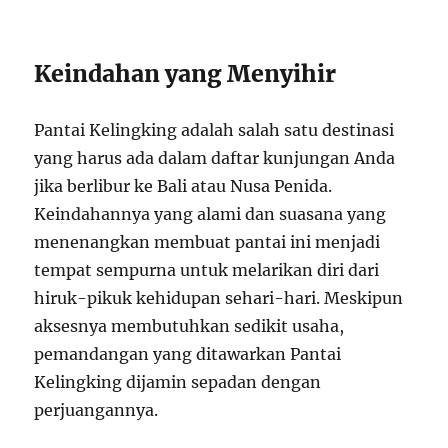
Keindahan yang Menyihir
Pantai Kelingking adalah salah satu destinasi
yang harus ada dalam daftar kunjungan Anda
jika berlibur ke Bali atau Nusa Penida.
Keindahannya yang alami dan suasana yang
menenangkan membuat pantai ini menjadi
tempat sempurna untuk melarikan diri dari
hiruk-pikuk kehidupan sehari-hari. Meskipun
aksesnya membutuhkan sedikit usaha,
pemandangan yang ditawarkan Pantai
Kelingking dijamin sepadan dengan
perjuangannya.