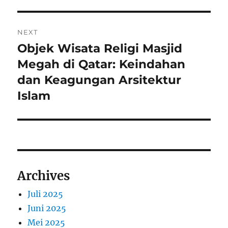
i
v
i
g
NEXT
o
Objek Wisata Religi Masjid
N
a
u
e
Megah di Qatar: Keindahan
s
s
x
dan Keagungan Arsitektur
p
t
i
Islam
o
p
s
p
o
t
s
o
:
t
s
:
Archives
Juli 2025
Juni 2025
Mei 2025