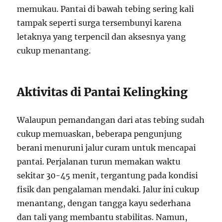
memukau. Pantai di bawah tebing sering kali
tampak seperti surga tersembunyi karena
letaknya yang terpencil dan aksesnya yang
cukup menantang.
Aktivitas di Pantai Kelingking
Walaupun pemandangan dari atas tebing sudah
cukup memuaskan, beberapa pengunjung
berani menuruni jalur curam untuk mencapai
pantai. Perjalanan turun memakan waktu
sekitar 30-45 menit, tergantung pada kondisi
fisik dan pengalaman mendaki. Jalur ini cukup
menantang, dengan tangga kayu sederhana
dan tali yang membantu stabilitas. Namun,